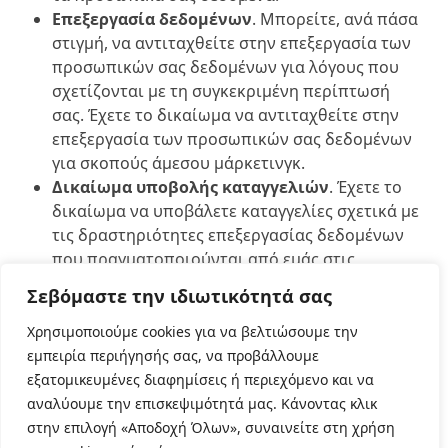
Επεξεργασία δεδομένων
. Μπορείτε, ανά πάσα
στιγμή, να αντιταχθείτε στην επεξεργασία των
προσωπικών σας δεδομένων για λόγους που
σχετίζονται με τη συγκεκριμένη περίπτωσή
σας. Έχετε το δικαίωμα να αντιταχθείτε στην
επεξεργασία των προσωπικών σας δεδομένων
για σκοπούς άμεσου μάρκετινγκ.
Δικαίωμα υποβολής καταγγελιών
. Έχετε το
δικαίωμα να υποβάλετε καταγγελίες σχετικά με
τις δραστηριότητες επεξεργασίας δεδομένων
που πραγματοποιούνται από εμάς στις
αρμόδιες αρχές προστασίας δεδομένων.
Σεβόμαστε την ιδιωτικότητά σας
Πώς ενημερώνουμε αυτήν την σελίδα
Χρησιμοποιούμε cookies για να βελτιώσουμε την
εμπειρία περιήγησής σας, να προβάλλουμε
Κατά καιρούς ενδέχεται να ενημερώσουμε αυτήν
εξατομικευμένες διαφημίσεις ή περιεχόμενο και να
την σελίδα. Για παράδειγμα, ίσως χρειαστεί να το
αναλύουμε την επισκεψιμότητά μας. Κάνοντας κλικ
ενημερώσουμε για νομικούς λόγους ή για να
στην επιλογή «Αποδοχή Όλων», συναινείτε στη χρήση
προσαρμόσουμε τις αλλαγές στις υπηρεσίες μας.